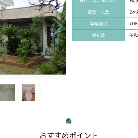
賃料（管理費など）
90,
敷金／礼金
2ヶ
専有面積
7DK
築年数
昭和
おすすめポイント