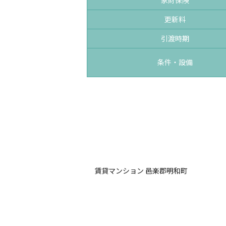
更新料
引渡時期
条件・設備
賃貸マンション 邑楽郡明和町