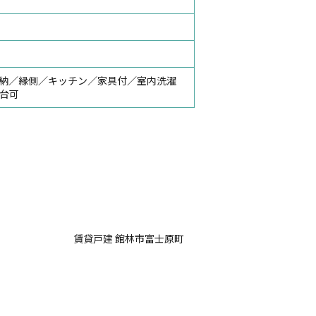
収納／縁側／キッチン／家具付／室内洗濯
台可
賃貸戸建 館林市富士原町