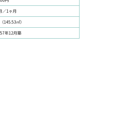
000円
月／1ヶ月
（145.53㎡）
57年12月築