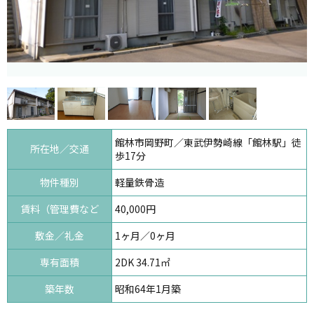
館林市岡野町／東武伊勢崎線「館林駅」徒
所在地／交通
歩17分
物件種別
軽量鉄骨造
賃料（管理費など
40,000円
敷金／礼金
1ヶ月／0ヶ月
専有面積
2DK 34.71㎡
築年数
昭和64年1月築