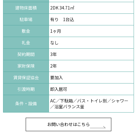
建物床面積
2DK 34.71㎡
駐車場
有り 1台込
敷金
1ヶ月
礼金
なし
契約期間
3年
家財保険
2年
賃貸保証協会
要加入
引渡時期
即入居可
AC／下駄箱／バス・トイレ別／シャワー
条件・設備
／浴室バランス釜
お問い合わせはこちら