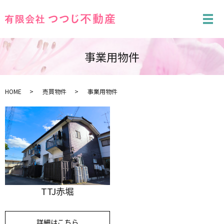
メ
事業用物件
HOME
売買物件
事業用物件
TTJ赤堀
詳細はこちら